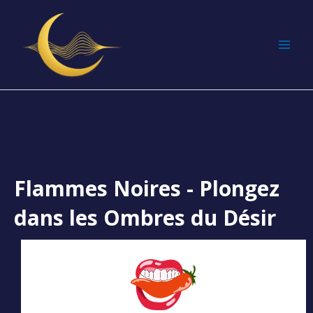
Aller
MAI
au
MEN
contenu
Flammes Noires - Plongez
dans les Ombres du Désir