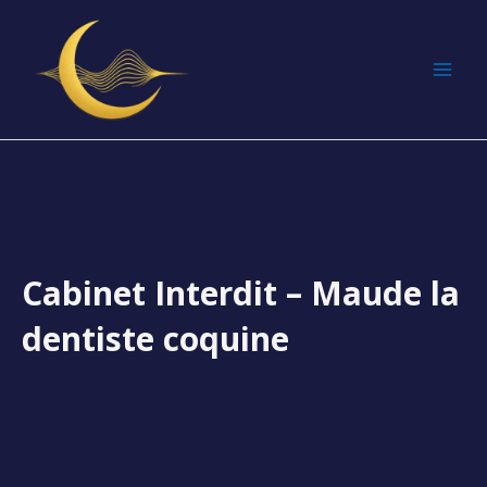
Aller
MAI
au
MEN
contenu
Cabinet Interdit – Maude la
dentiste coquine